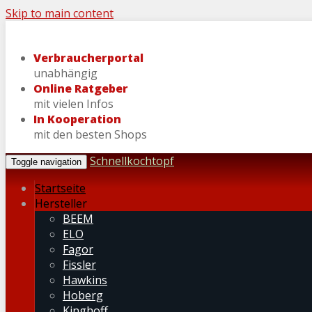
Skip to main content
Verbraucherportal
unabhängig
Online Ratgeber
mit vielen Infos
In Kooperation
mit den besten Shops
Schnellkochtopf
Toggle navigation
Startseite
Hersteller
BEEM
ELO
Fagor
Fissler
Hawkins
Hoberg
Kinghoff