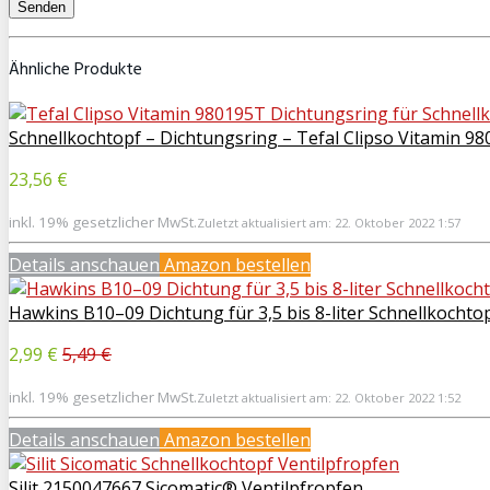
Ähnliche Produkte
Schnellkochtopf – Dichtungsring – Tefal Clipso Vitamin 9
23,56 €
inkl. 19% gesetzlicher MwSt.
Zuletzt aktualisiert am: 22. Oktober 2022 1:57
Details anschauen
Amazon bestellen
Hawkins B10–09 Dichtung für 3,5 bis 8-liter Schnellkochtop
2,99 €
5,49 €
inkl. 19% gesetzlicher MwSt.
Zuletzt aktualisiert am: 22. Oktober 2022 1:52
Details anschauen
Amazon bestellen
Silit 2150047667 Sicomatic® Ventilpfropfen