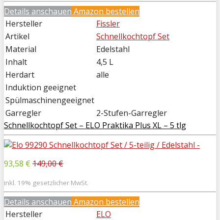
Details anschauen
Amazon bestellen
Hersteller
Fissler
Artikel
Schnellkochtopf Set
Material
Edelstahl
Inhalt
4,5 L
Herdart
alle
Induktion geeignet
Spülmaschinengeeignet
Garregler
2-Stufen-Garregler
Schnellkochtopf Set – ELO Praktika Plus XL – 5 tlg
93,58 €
149,00 €
inkl. 19% gesetzlicher MwSt.
Details anschauen
Amazon bestellen
Hersteller
ELO