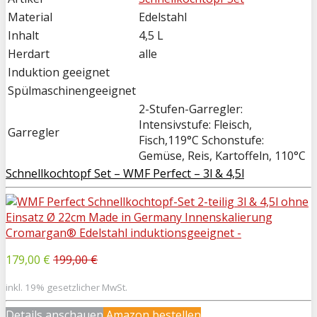
Material
Edelstahl
Inhalt
4,5 L
Herdart
alle
Induktion geeignet
Spülmaschinengeeignet
2-Stufen-Garregler:
Intensivstufe: Fleisch,
Garregler
Fisch,119°C Schonstufe:
Gemüse, Reis, Kartoffeln, 110°C
Schnellkochtopf Set – WMF Perfect – 3l & 4,5l
179,00 €
199,00 €
inkl. 19% gesetzlicher MwSt.
Details anschauen
Amazon bestellen