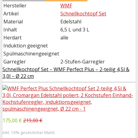
Hersteller
WMF
Artikel
Schnellkochtopf Set
Material
Edelstahl
Inhalt
6,5 L und 3 L
Herdart
alle
Induktion geeignet
Spülmaschinengeeignet
Garregler
2-Stufen-Garregler
Schnellkochtopf Set – WMF Perfect Plus – 2-teilig 4,5l &
3,0l – Ø 22 cm
175,00 €
219,00 €
inkl. 19% gesetzlicher MwSt.