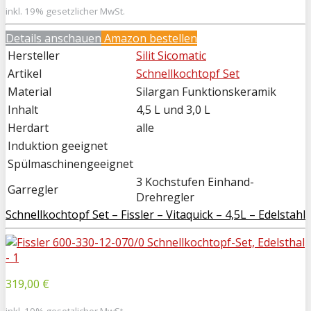
inkl. 19% gesetzlicher MwSt.
Details anschauen
Amazon bestellen
Hersteller
Silit Sicomatic
Artikel
Schnellkochtopf Set
Material
Silargan Funktionskeramik
Inhalt
4,5 L und 3,0 L
Herdart
alle
Induktion geeignet
Spülmaschinengeeignet
3 Kochstufen Einhand-
Garregler
Drehregler
Schnellkochtopf Set – Fissler – Vitaquick – 4,5L – Edelstahl
319,00 €