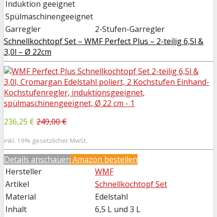
Induktion geeignet
Spülmaschinengeeignet
Garregler
2-Stufen-Garregler
Schnellkochtopf Set – WMF Perfect Plus – 2-teilig 6,5l &
3,0l – Ø 22cm
236,25 €
249,00 €
inkl. 19% gesetzlicher MwSt.
Details anschauen
Amazon bestellen
Hersteller
WMF
Artikel
Schnellkochtopf Set
Material
Edelstahl
Inhalt
6,5 L und 3 L