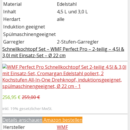
Material
Edelstahl
Inhalt
4,5 L und 3,0 L
Herdart
alle
Induktion geeignet
Spülmaschinengeeignet
Garregler
2-Stufen-Garregler
Schnellkochtopf Set – WMF Perfect Pro – 2-teilig – 4,5l &
3,0l mit Einsatz-Set – Ø 22 cm
256,95 €
259,00 €
inkl. 19% gesetzlicher MwSt.
Details anschauen
Amazon bestellen
Hersteller
WMF