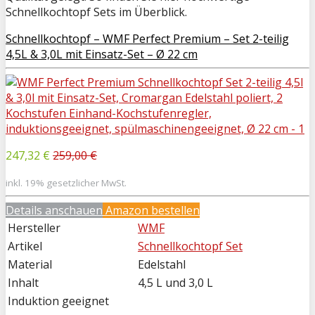
Schnellkochtopf Sets im Überblick.
Schnellkochtopf – WMF Perfect Premium – Set 2-teilig
4,5L & 3,0L mit Einsatz-Set – Ø 22 cm
247,32 €
259,00 €
inkl. 19% gesetzlicher MwSt.
Details anschauen
Amazon bestellen
Hersteller
WMF
Artikel
Schnellkochtopf Set
Material
Edelstahl
Inhalt
4,5 L und 3,0 L
Induktion geeignet