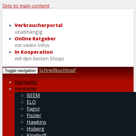
Skip to main content
Verbraucherportal
unabhängig
Online Ratgeber
mit vielen Infos
In Kooperation
mit den besten Shops
Schnellkochtopf
Toggle navigation
Startseite
Hersteller
BEEM
ELO
Fagor
Fissler
Hawkins
Hoberg
Kinghoff