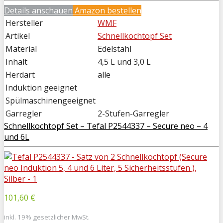
Details anschauen
Amazon bestellen
Hersteller
WMF
Artikel
Schnellkochtopf Set
Material
Edelstahl
Inhalt
4,5 L und 3,0 L
Herdart
alle
Induktion geeignet
Spülmaschinengeeignet
Garregler
2-Stufen-Garregler
Schnellkochtopf Set – Tefal P2544337 – Secure neo – 4
und 6L
101,60 €
inkl. 19% gesetzlicher MwSt.