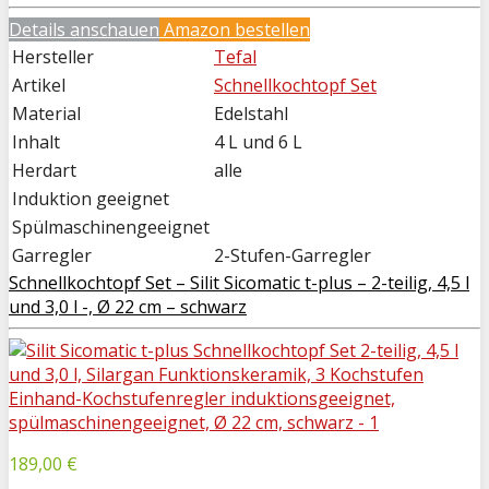
Details anschauen
Amazon bestellen
Hersteller
Tefal
Artikel
Schnellkochtopf Set
Material
Edelstahl
Inhalt
4 L und 6 L
Herdart
alle
Induktion geeignet
Spülmaschinengeeignet
Garregler
2-Stufen-Garregler
Schnellkochtopf Set – Silit Sicomatic t-plus – 2-teilig, 4,5 l
und 3,0 l -, Ø 22 cm – schwarz
189,00 €