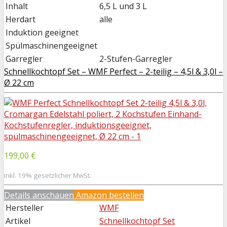
Inhalt
6,5 L und 3 L
Herdart
alle
Induktion geeignet
Spülmaschinengeeignet
Garregler
2-Stufen-Garregler
Schnellkochtopf Set – WMF Perfect – 2-teilig – 4,5l & 3,0l –
Ø 22 cm
199,00 €
inkl. 19% gesetzlicher MwSt.
Details anschauen
Amazon bestellen
Hersteller
WMF
Artikel
Schnellkochtopf Set