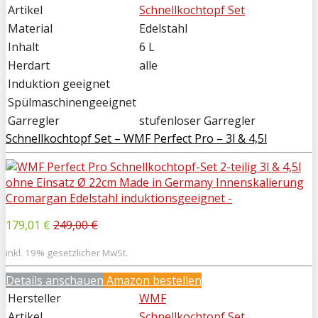
Artikel
Schnellkochtopf Set
Material
Edelstahl
Inhalt
6 L
Herdart
alle
Induktion geeignet
Spülmaschinengeeignet
Garregler
stufenloser Garregler
Schnellkochtopf Set – WMF Perfect Pro – 3l & 4,5l
179,01 €
249,00 €
inkl. 19% gesetzlicher MwSt.
Details anschauen
Amazon bestellen
Hersteller
WMF
Artikel
Schnellkochtopf Set