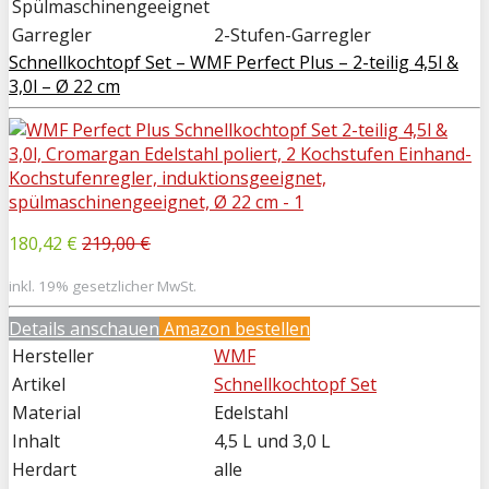
Spülmaschinengeeignet
Garregler
2-Stufen-Garregler
Schnellkochtopf Set – WMF Perfect Plus – 2-teilig 4,5l &
3,0l – Ø 22 cm
180,42 €
219,00 €
inkl. 19% gesetzlicher MwSt.
Details anschauen
Amazon bestellen
Hersteller
WMF
Artikel
Schnellkochtopf Set
Material
Edelstahl
Inhalt
4,5 L und 3,0 L
Herdart
alle