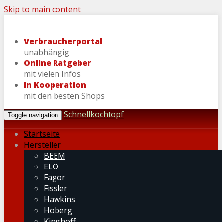
Skip to main content
Verbraucherportal
unabhängig
Online Ratgeber
mit vielen Infos
In Kooperation
mit den besten Shops
Schnellkochtopf
Toggle navigation
Startseite
Hersteller
BEEM
ELO
Fagor
Fissler
Hawkins
Hoberg
Kinghoff