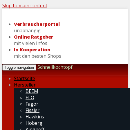
Skip to main content
Verbraucherportal
unabhängig
Online Ratgeber
mit vielen Infos
In Kooperation
mit den besten Shops
Schnellkochtopf
Toggle navigation
Startseite
Hersteller
BEEM
ELO
Fagor
Fissler
Hawkins
Hoberg
Kinghoff