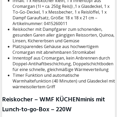
Inhalt: 1 x Reiskocher klein, 1 x Innentopf aus
Cromargan (1l = ca. 250g Reis)) ,1 x Glasdeckel, 1 x
To-Go-Deckel, 1 x Messbecher, 1 x Reislöffel, 1 x
Dampf Garaufsatz, Größe: 18 x 18 x 21 cm –
Artikelnummer: 0415260011
Reiskocher mit Dampfgarer zum schonenden,
gesunden Garen aller gängigen Reissorten, Quinoa,
Linsen, Kichererbsen und Gemüse
Platzsparendes Gehäuse aus hochwertigem
Cromargan mit abnehmbaren Stromkabel
Innentopf aus Cromargan, kein Anbrennen durch
Doppel-Antihaftbeschichtung, Doppelschichtboden
für eine schnelle, gleichmäßige Wärmeverteilung
Timer Funktion und automatische
Warmhaltefunktion (40 Minuten) und Glasdeckel mit
wärmeisoliertem Griff
Reiskocher – WMF KÜCHENminis mit
Lunch-to-go-Box – 220W