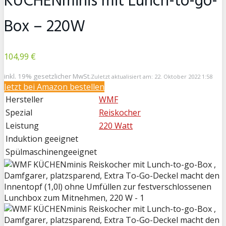
KÜCHENminis mit Lunch-to-go-
Box – 220W
104,99 €
inkl. 19% gesetzlicher MwSt.
Zuletzt aktualisiert am: 22. Oktober 2022 1:58
Jetzt bei
Amazon bestellen
Hersteller
WMF
Spezial
Reiskocher
Leistung
220 Watt
Induktion geeignet
Spülmaschinengeeignet