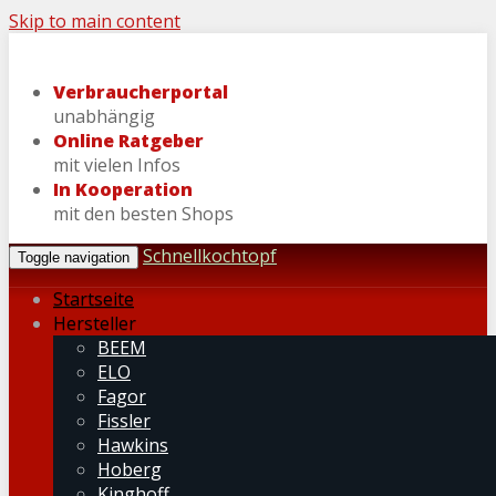
Skip to main content
Verbraucherportal
unabhängig
Online Ratgeber
mit vielen Infos
In Kooperation
mit den besten Shops
Schnellkochtopf
Toggle navigation
Startseite
Hersteller
BEEM
ELO
Fagor
Fissler
Hawkins
Hoberg
Kinghoff