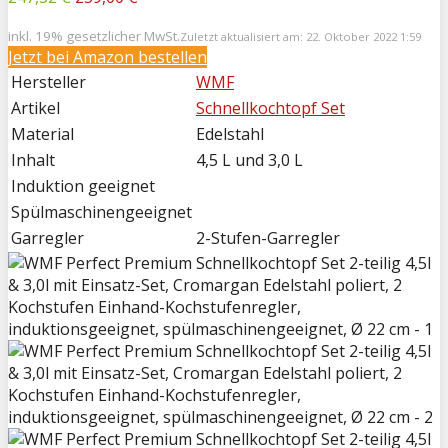
inkl. 19% gesetzlicher MwSt.
Zuletzt aktualisiert am: 22. Oktober 2022 1:59
Jetzt bei
Amazon bestellen
Hersteller
WMF
Artikel
Schnellkochtopf Set
Material
Edelstahl
Inhalt
4,5 L und 3,0 L
Induktion geeignet
Spülmaschinengeeignet
Garregler
2-Stufen-Garregler