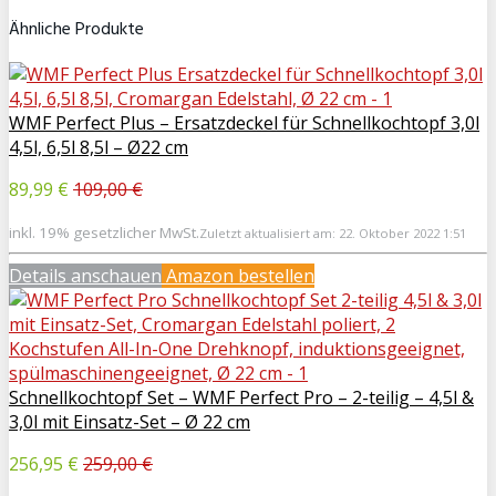
Ähnliche Produkte
WMF Perfect Plus – Ersatzdeckel für Schnellkochtopf 3,0l
4,5l, 6,5l 8,5l – Ø22 cm
89,99 €
109,00 €
inkl. 19% gesetzlicher MwSt.
Zuletzt aktualisiert am: 22. Oktober 2022 1:51
Details anschauen
Amazon bestellen
Schnellkochtopf Set – WMF Perfect Pro – 2-teilig – 4,5l &
3,0l mit Einsatz-Set – Ø 22 cm
256,95 €
259,00 €