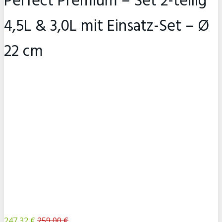
Perfect Premium – Set 2-teilig
4,5L & 3,0L mit Einsatz-Set – Ø
22 cm
247,32 €
259,00 €