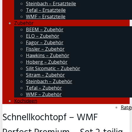
Steinbach – Ersatzteile
Tefal – Ersatzteile
WMF – Ersatzteile
Zubehör
BEEM – Zubehör
ELO – Zubehör
Fagor – Zubehör
Fissler – Zubehör
Hawkins – Zubehör
Hoberg – Zubehör
Silit Sicomatic – Zubehör
Sitram – Zubehör
Steinbach – Zubehör
Tefal – Zubehör
WMF – Zubehör
Kochideen
Ratg
Schnellkochtopf – WMF