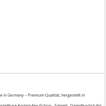
 in Germany – Premium-Qualität, hergestellt in
stellbare Kochstufen (Schon-, Schnell-, Dampfkochstufe).