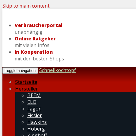
Skip to main content
Verbraucherportal
unabhängig
Online Ratgeber
mit vielen Infos
In Kooperation
mit den besten Shops
Schnellkochtopf
Toggle navigation
Startseite
Hersteller
BEEM
ELO
Fagor
Fissler
Hawkins
Hoberg
Kinghoff