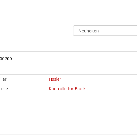
000700
ller
Fissler
teile
Kontrolle für Block