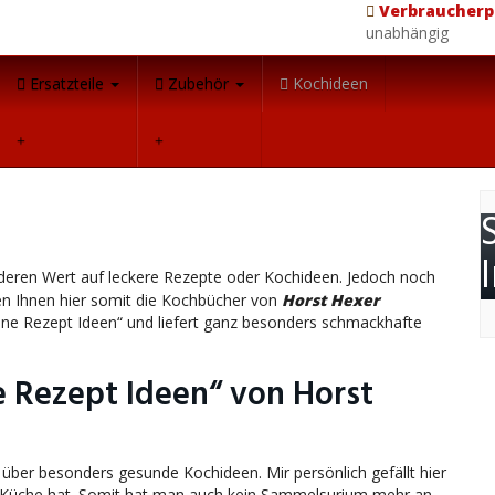
Verbraucherp
unabhängig
Ersatzteile
Zubehör
Kochideen
nderen Wert auf leckere Rezepte oder Kochideen. Jedoch noch
en Ihnen hier somit die Kochbücher von
Horst Hexer
lene Rezept Ideen“ und liefert ganz besonders schmackhafte
 Rezept Ideen“ von Horst
über besonders gesunde Kochideen. Mir persönlich gefällt hier
r Küche hat. Somit hat man auch kein Sammelsurium mehr an