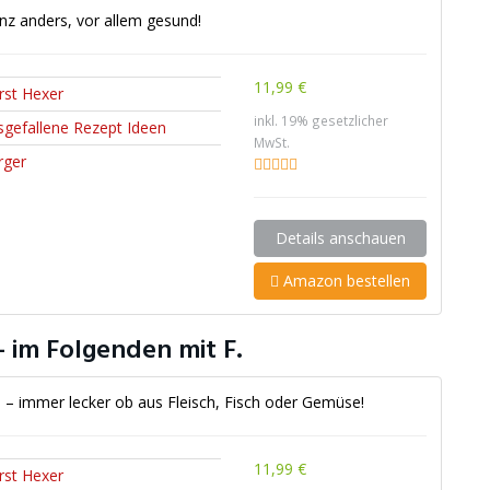
nz anders, vor allem gesund!
11,99 €
rst Hexer
inkl. 19% gesetzlicher
sgefallene Rezept Ideen
MwSt.
rger
Details anschauen
Amazon bestellen
 im Folgenden mit F.
en – immer lecker ob aus Fleisch, Fisch oder Gemüse!
11,99 €
rst Hexer