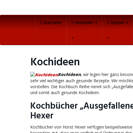
Skip
to
main
content
Startseite
Hersteller
Spezial
Kochideen
Kochideen
, wir legen hier ganz beso
sehr viel wichtiger auch gesunde Rezepte. Wir möcht
vorstellen. Die Kochbuch Reihe nennt sich „Ausgefal
und somit auch gesunde Kochideen.
Kochbücher „Ausgefallene
Hexer
Kochbücher von Horst Hexer verfügen beispielsweise 
besonders gut, dass man endlich mal Ordnung in de