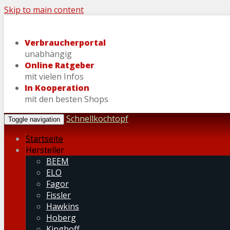
Skip to main content
Verbraucherportal
unabhängig
Online Ratgeber
mit vielen Infos
In Kooperation
mit den besten Shops
Schnellkochtopf
Toggle navigation
Startseite
Hersteller
BEEM
ELO
Fagor
Fissler
Hawkins
Hoberg
Kinghoff