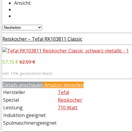
Ansicht:
Reiskocher – Tefal RK103811 Classic
57,15 €
62,59 €
inkl. 19% gesetzlicher MwSt.
Details anschauen
Amazon bestellen
Hersteller
Tefal
Spezial
Reiskocher
Leistung
710 Watt
Induktion geeignet
Spülmaschinengeeignet