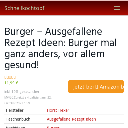
Skip
Schnellkochtopf
to
Toggl
main
navig
content
Burger – Ausgefallene
Rezept Ideen: Burger mal
ganz anders, vor allem
gesund!
11,99 €
Jetzt bei
Amazon bes
inkl. 19% gesetzlicher
MwSt.
Zuletzt aktualisiert am: 22.
Oktober 2022 1:59
Hersteller
Horst Hexer
Taschenbuch
Ausgefallene Rezept Ideen
Kochideen
Burger