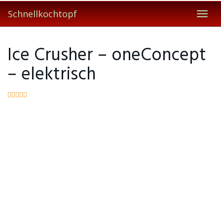
Skip
Schnellkochtopf
to
Toggl
main
navig
content
Ice Crusher – oneConcept
– elektrisch