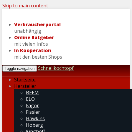
Skip to main content
Verbraucherportal
unabhängig
Online Ratgeber
mit vielen Infos
In Kooperation
mit den besten Shops
Schnellkochtopf
Toggle navigation
Startseite
Hersteller
BEEM
ELO
Fagor
Fissler
Hawkins
Hoberg
Kinghoff