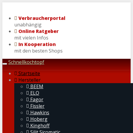
Skip
to
Verbraucherportal
main
unabhängig
content
Online Ratgeber
mit vielen Infos
In Kooperation
mit den besten Shops
Schnellkochtopf
Toggle
navigation
Startseite
Hersteller
BEEM
ELO
Fagor
Fissler
Hawkins
Hoberg
Kinghoff
Silit Sicomatic