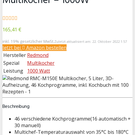
Multikocher – 1000W
165,41 €
inkl. 19% gesetzlicher MwSt.
Zuletzt aktualisiert am: 22. Oktober 2022 1:57
Jetzt bei
Amazon bestellen
Hersteller
Redmond
Spezial
Multikocher
Leistung
1000 Watt
Beschreibung
46 verschiedene Kochprogramme(16 automatisch +
30 manuell)
Multichef-Temperaturauswahl: von 35°C bis 180°C