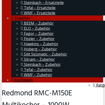
Steinbach – Ersatzteile
Tefal – Ersatzteile
WMF – Ersatzteile
Zubehör
BEEM – Zubehör
ELO – Zubehör
Fagor – Zubehör
Fissler – Zubehör
Hawkins – Zubehör
Hoberg – Zubehör
Silit Sicomatic – Zubehör
Sitram – Zubehör
Steinbach – Zubehör
Tefal – Zubehör
WMF – Zubehör
Kochideen
Ratg
Redmond RMC-M150E