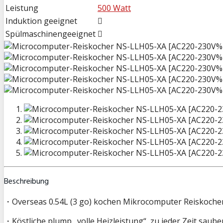
Leistung
500 Watt
Induktion geeignet
Spülmaschinengeeignet
Beschreibung
・Overseas 0.54L (3 go) kochen Mikrocomputer Reiskocher, u
・Köstliche plump „volle Heizleistung“, zu jeder Zeit saub