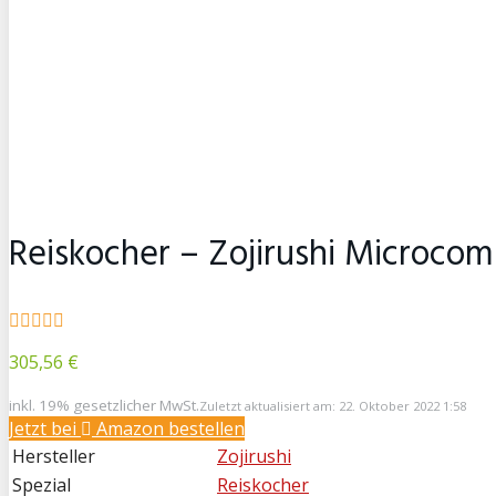
Reiskocher – Zojirushi Microco
305,56 €
inkl. 19% gesetzlicher MwSt.
Zuletzt aktualisiert am: 22. Oktober 2022 1:58
Jetzt bei
Amazon bestellen
Hersteller
Zojirushi
Spezial
Reiskocher