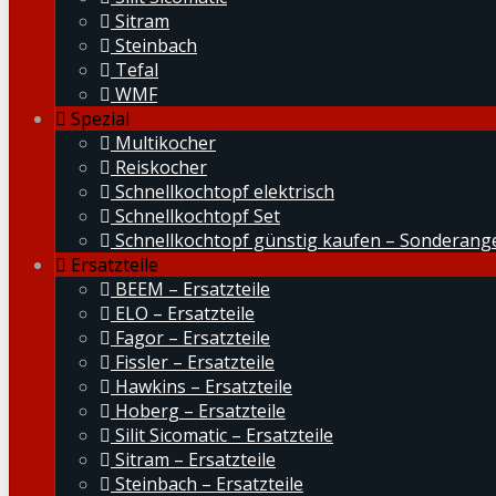
Sitram
Steinbach
Tefal
WMF
Spezial
Multikocher
Reiskocher
Schnellkochtopf elektrisch
Schnellkochtopf Set
Schnellkochtopf günstig kaufen – Sonderang
Ersatzteile
BEEM – Ersatzteile
ELO – Ersatzteile
Fagor – Ersatzteile
Fissler – Ersatzteile
Hawkins – Ersatzteile
Hoberg – Ersatzteile
Silit Sicomatic – Ersatzteile
Sitram – Ersatzteile
Steinbach – Ersatzteile