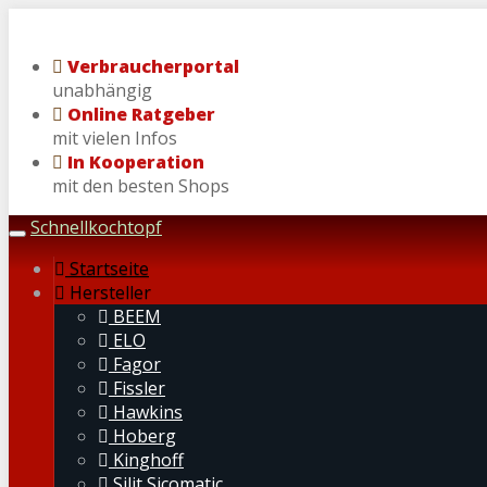
Skip
to
Verbraucherportal
main
unabhängig
content
Online Ratgeber
mit vielen Infos
In Kooperation
mit den besten Shops
Schnellkochtopf
Toggle
navigation
Startseite
Hersteller
BEEM
ELO
Fagor
Fissler
Hawkins
Hoberg
Kinghoff
Silit Sicomatic