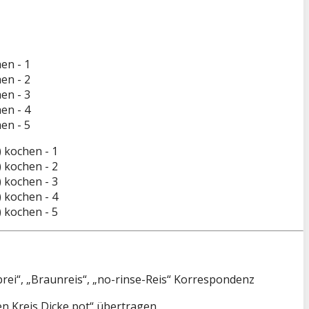
brei“, „Braunreis“, „no-rinse-Reis“ Korrespondenz
en Kreis Dicke pot“ übertragen