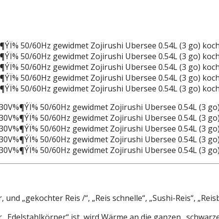
nd „gekochter Reis /“, „Reis schnelle“, „Sushi-Reis“, „Reis
er „Edelstahlkörper“ ist, wird Wärme an die ganzen „schwarz