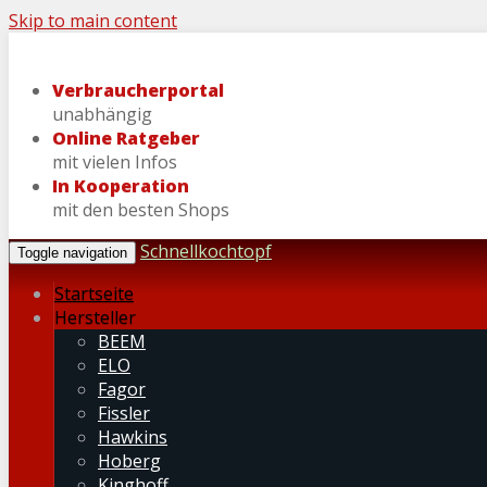
Skip to main content
Verbraucherportal
unabhängig
Online Ratgeber
mit vielen Infos
In Kooperation
mit den besten Shops
Schnellkochtopf
Toggle navigation
Startseite
Hersteller
BEEM
ELO
Fagor
Fissler
Hawkins
Hoberg
Kinghoff