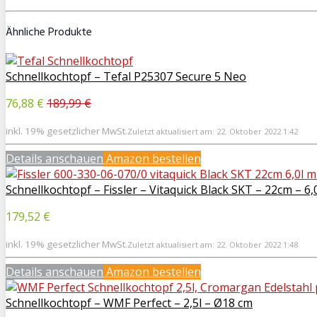
Ähnliche Produkte
Schnellkochtopf – Tefal P25307 Secure 5 Neo
76,88 €
189,99 €
inkl. 19% gesetzlicher MwSt.
Zuletzt aktualisiert am: 22. Oktober 2022 1:42
Details anschauen
Amazon bestellen
Schnellkochtopf – Fissler – Vitaquick Black SKT – 22cm – 6,
179,52 €
inkl. 19% gesetzlicher MwSt.
Zuletzt aktualisiert am: 22. Oktober 2022 1:48
Details anschauen
Amazon bestellen
Schnellkochtopf – WMF Perfect – 2,5l – Ø18 cm