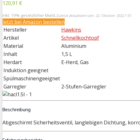
120,91 €
inkl. 19% gesetzlicher MwSt.
Zuletzt aktualisiert am: 22. Oktober 2022 1:51
Jetzt bei
Amazon bestellen
Hersteller
Hawkins
Artikel
Schnellkochtopf
Material
Aluminium
Inhalt
1,5 L
Herdart
E-Herd, Gas
Induktion geeignet
Spülmaschinengeeignet
Garregler
2-Stufen-Garregler
Beschreibung
Abgeschirmt Sicherheitsventil, langlebigen Dichtung, kor