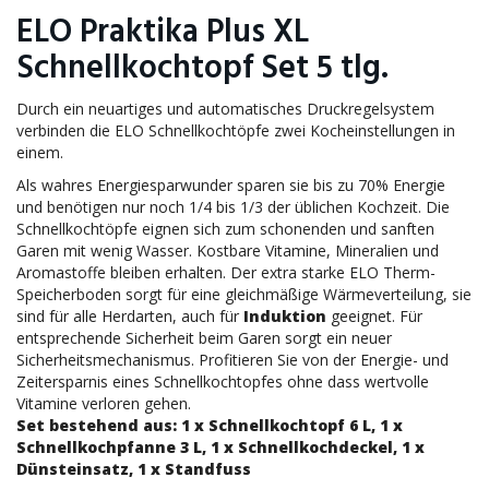
ELO Praktika Plus XL
Schnellkochtopf Set 5 tlg.
Durch ein neuartiges und automatisches Druckregelsystem
verbinden die ELO Schnellkochtöpfe zwei Kocheinstellungen in
einem.
Als wahres Energiesparwunder sparen sie bis zu 70% Energie
und benötigen nur noch 1/4 bis 1/3 der üblichen Kochzeit. Die
Schnellkochtöpfe eignen sich zum schonenden und sanften
Garen mit wenig Wasser. Kostbare Vitamine, Mineralien und
Aromastoffe bleiben erhalten. Der extra starke ELO Therm-
Speicherboden sorgt für eine gleichmäßige Wärmeverteilung, sie
sind für alle Herdarten, auch für
Induktion
geeignet. Für
entsprechende Sicherheit beim Garen sorgt ein neuer
Sicherheitsmechanismus. Profitieren Sie von der Energie- und
Zeitersparnis eines Schnellkochtopfes ohne dass wertvolle
Vitamine verloren gehen.
Set bestehend aus: 1 x Schnellkochtopf 6 L, 1 x
Schnellkochpfanne 3 L, 1 x Schnellkochdeckel, 1 x
Dünsteinsatz, 1 x Standfuss