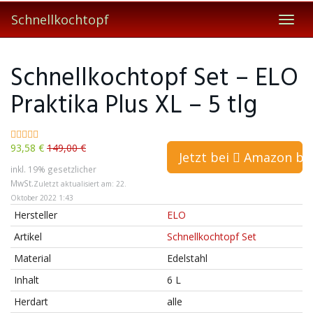
Skip
Schnellkochtopf
to
Toggl
main
navig
content
Schnellkochtopf Set – ELO
Praktika Plus XL – 5 tlg
93,58 €
149,00 €
Jetzt bei
Amazon bes
inkl. 19% gesetzlicher
MwSt.
Zuletzt aktualisiert am: 22.
Oktober 2022 1:43
Hersteller
ELO
Artikel
Schnellkochtopf Set
Material
Edelstahl
Inhalt
6 L
Herdart
alle