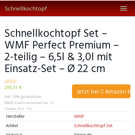
Skip
Schnellkochtopf
to
Toggl
main
navig
content
Schnellkochtopf Set –
WMF Perfect Premium –
2-teilig – 6,5l & 3,0l mit
Einsatz-Set – Ø 22 cm
295,51 €
Jetzt bei
Amazon bes
inkl. 19% gesetzlicher
MwSt.
Zuletzt aktualisiert am: 22.
Oktober 2022 1:50
Hersteller
WMF
Artikel
Schnellkochtopf Set
Material
Edelstahl