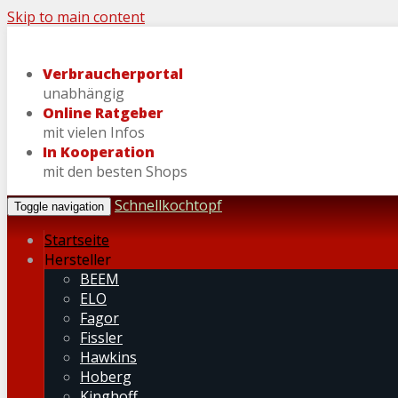
Skip to main content
Verbraucherportal
unabhängig
Online Ratgeber
mit vielen Infos
In Kooperation
mit den besten Shops
Schnellkochtopf
Toggle navigation
Startseite
Hersteller
BEEM
ELO
Fagor
Fissler
Hawkins
Hoberg
Kinghoff