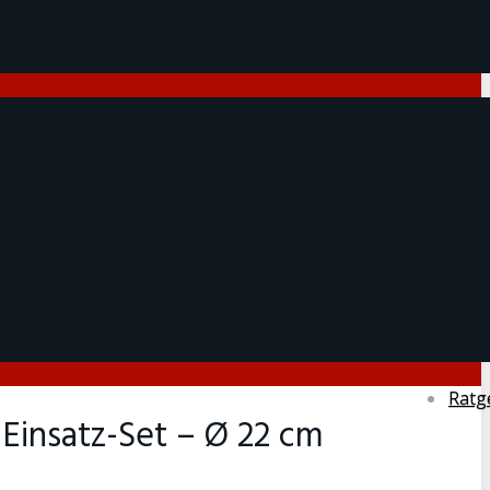
Ratg
 Einsatz-Set – Ø 22 cm