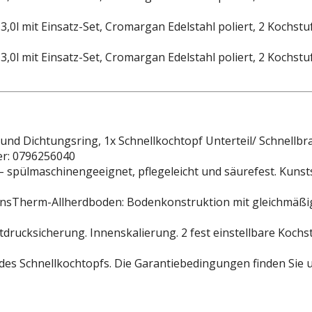
l und Dichtungsring, 1x Schnellkochtopf Unterteil/ Schnellbr
mer: 0796256040
t – spülmaschinengeeignet, pflegeleicht und säurefest. Kuns
 TransTherm-Allherdboden: Bodenkonstruktion mit gleichmä
rucksicherung. Innenskalierung. 2 fest einstellbare Kochst
n des Schnellkochtopfs. Die Garantiebedingungen finden Sie