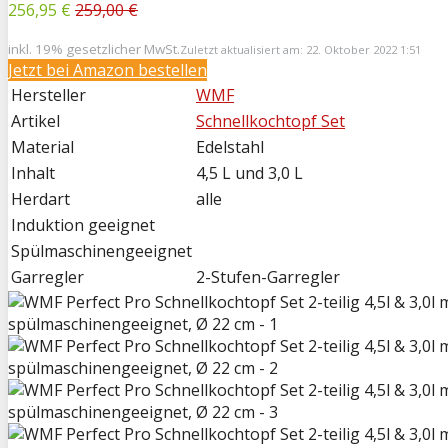
256,95 €
259,00 €
inkl. 19% gesetzlicher MwSt.
Zuletzt aktualisiert am: 22. Oktober 2022 1:51
Jetzt bei
Amazon bestellen
Hersteller
WMF
Artikel
Schnellkochtopf Set
Material
Edelstahl
Inhalt
4,5 L und 3,0 L
Herdart
alle
Induktion geeignet
Spülmaschinengeeignet
Garregler
2-Stufen-Garregler