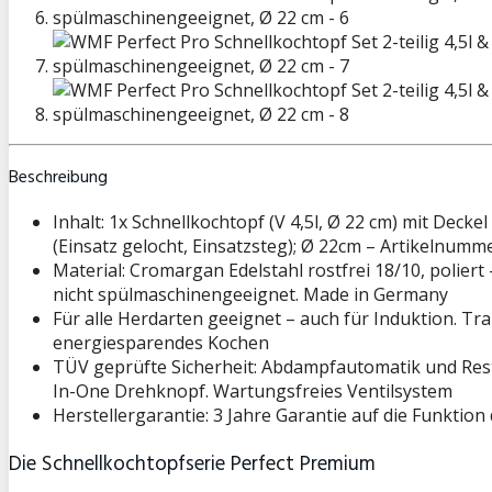
Beschreibung
Inhalt: 1x Schnellkochtopf (V 4,5l, Ø 22 cm) mit Decke
(Einsatz gelocht, Einsatzsteg); Ø 22cm – Artikelnum
Material: Cromargan Edelstahl rostfrei 18/10, polier
nicht spülmaschinengeeignet. Made in Germany
Für alle Herdarten geeignet – auch für Induktion.
energiesparendes Kochen
TÜV geprüfte Sicherheit: Abdampfautomatik und Restd
In-One Drehknopf. Wartungsfreies Ventilsystem
Herstellergarantie: 3 Jahre Garantie auf die Funktio
Die Schnellkochtopfserie Perfect Premium