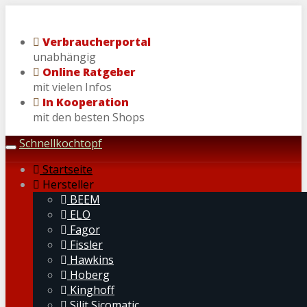
Skip
to
Verbraucherportal
main
unabhängig
content
Online Ratgeber
mit vielen Infos
In Kooperation
mit den besten Shops
Schnellkochtopf
Toggle
navigation
Startseite
Hersteller
BEEM
ELO
Fagor
Fissler
Hawkins
Hoberg
Kinghoff
Silit Sicomatic