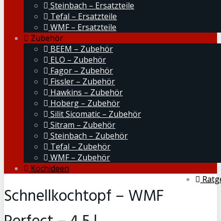
Steinbach – Ersatzteile
Tefal – Ersatzteile
WMF – Ersatzteile
Zubehör
BEEM – Zubehör
ELO – Zubehör
Fagor – Zubehör
Fissler – Zubehör
Hawkins – Zubehör
Hoberg – Zubehör
Silit Sicomatic – Zubehör
Sitram – Zubehör
Steinbach – Zubehör
Tefal – Zubehör
WMF – Zubehör
Kochideen
Ratg
Schnellkochtopf – WMF