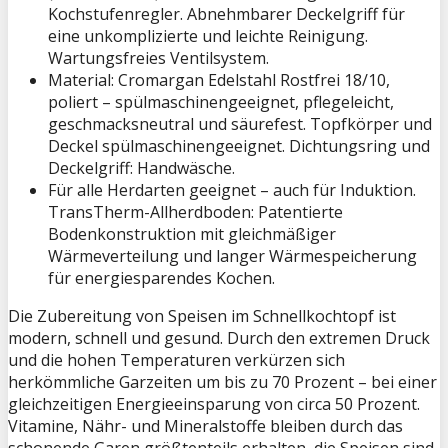
Kochstufenregler. Abnehmbarer Deckelgriff für
eine unkomplizierte und leichte Reinigung.
Wartungsfreies Ventilsystem.
Material: Cromargan Edelstahl Rostfrei 18/10,
poliert – spülmaschinengeeignet, pflegeleicht,
geschmacksneutral und säurefest. Topfkörper und
Deckel spülmaschinengeeignet. Dichtungsring und
Deckelgriff: Handwäsche.
Für alle Herdarten geeignet – auch für Induktion.
TransTherm-Allherdboden: Patentierte
Bodenkonstruktion mit gleichmäßiger
Wärmeverteilung und langer Wärmespeicherung
für energiesparendes Kochen.
Die Zubereitung von Speisen im Schnellkochtopf ist
modern, schnell und gesund. Durch den extremen Druck
und die hohen Temperaturen verkürzen sich
herkömmliche Garzeiten um bis zu 70 Prozent – bei einer
gleichzeitigen Energieeinsparung von circa 50 Prozent.
Vitamine, Nähr- und Mineralstoffe bleiben durch das
schonende Garen größtenteils erhalten, die Speisen sind