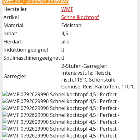
Jetzt bei
Amazon bestellen
Hersteller
WMF
Artikel
Schnellkochtopf
Material
Edelstahl
Inhalt
4,5 L
Herdart
alle
Induktion geeignet
Spülmaschinengeeignet
2-Stufen-Garregler:
Intensivstufe: Fleisch,
Garregler
Fisch,119°C Schonstufe:
Gemüse, Reis, Kartoffeln, 110°C