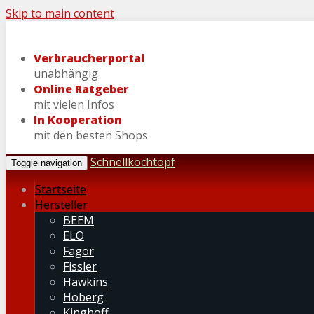
Skip to main content
Verbraucherportal
unabhängig
Online Ratgeber
mit vielen Infos
In Kooperation
mit den besten Shops
Schnellkochtopf
Toggle navigation
Startseite
Hersteller
BEEM
ELO
Fagor
Fissler
Hawkins
Hoberg
Kinghoff