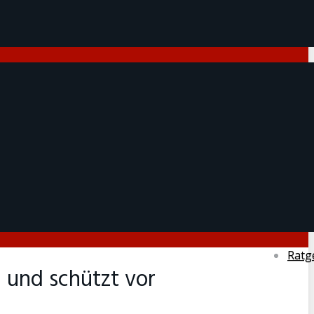
Ratg
g und schützt vor