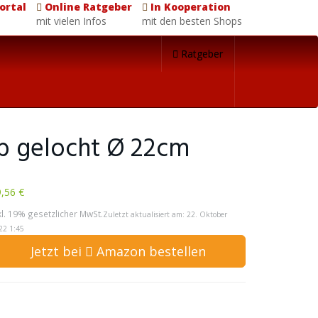
ortal
Online Ratgeber
In Kooperation
mit vielen Infos
mit den besten Shops
Ratgeber
eb gelocht Ø 22cm
,56 €
kl. 19% gesetzlicher MwSt.
Zuletzt aktualisiert am: 22. Oktober
22 1:45
Jetzt bei
Amazon bestellen