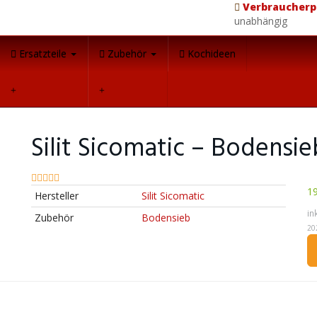
Verbraucherp
unabhängig
Ersatzteile
Zubehör
Kochideen
Silit Sicomatic – Bodensi
19
Hersteller
Silit Sicomatic
in
Zubehör
Bodensieb
20