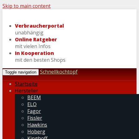
Skip to main content
Verbraucherportal
unabhängig
Online Ratgeber
mit vielen Infos
In Kooperation
mit den besten Shops
Schnellkochtopf
Toggle navigation
Startseite
Hersteller
BEEM
ELO
Fagor
Fissler
Hawkins
Hoberg
Kinghoff