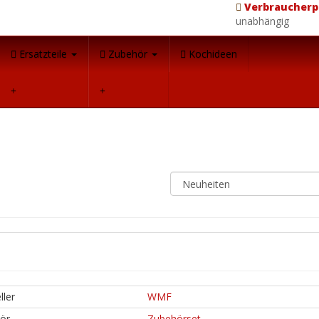
Verbraucherp
unabhängig
Ersatzteile
Zubehör
Kochideen
ller
WMF
ör
Zubehörset