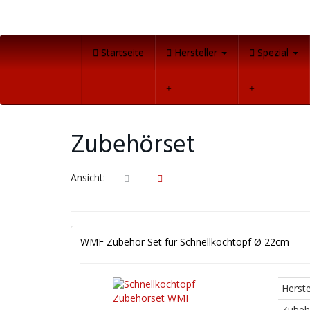
Skip
to
main
content
Startseite
Hersteller
Spezial
Zubehörset
Ansicht:
WMF Zubehör Set für Schnellkochtopf Ø 22cm
Herste
Zubeh